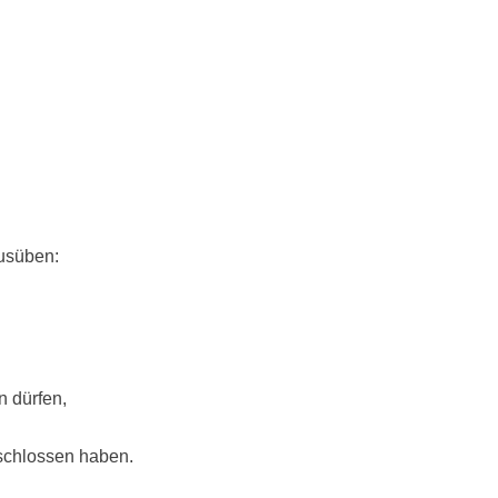
usüben:
n dürfen,
eschlossen haben.