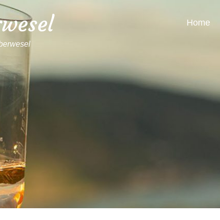
rwesel
Home
berwesel